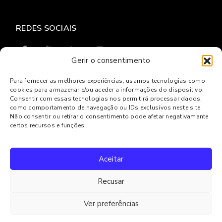
REDES SOCIAIS
Gerir o consentimento
Para fornecer as melhores experiências, usamos tecnologias como
cookies para armazenar e/ou aceder a informações do dispositivo.
© 2026
Gresilva
Consentir com essas tecnologias nos permitirá processar dados,
como comportamento de navegação ou IDs exclusivos neste site.
Política de privacidade
Livro de reclamações Online
Não consentir ou retirar o consentimento pode afetar negativamante
Centro de Arbitragem e Conflitos de Lisboa
certos recursos e funções.
Powered by
Websystems
Aceitar
Recusar
Ver preferências