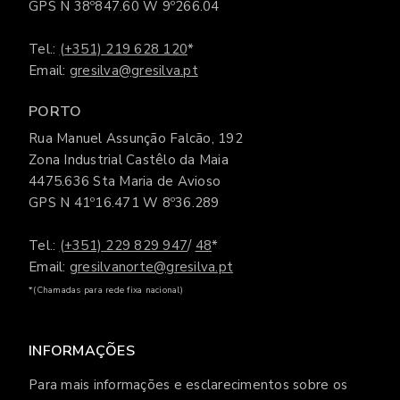
GPS N 38º847.60 W 9º266.04
Tel.:
(+351) 219 628 120
*
Email:
gresilva@gresilva.pt
PORTO
Rua Manuel Assunção Falcão, 192
Zona Industrial Castêlo da Maia
4475.636 Sta Maria de Avioso
GPS N 41º16.471 W 8º36.289
Tel.:
(+351) 229 829 947
/
48
*
Email:
gresilvanorte@gresilva.pt
*(Chamadas para rede fixa nacional)
INFORMAÇÕES
Para mais informações e esclarecimentos sobre os