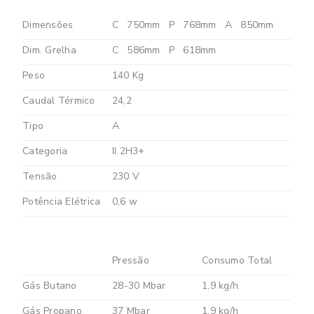
Dimensões
C
750mm
P
768mm
A
850mm
Dim. Grelha
C
586mm
P
618mm
Peso
140 Kg
Caudal Térmico
24,2
Tipo
A
Categoria
II 2H3+
Tensão
230 V
Potência Elétrica
0,6 w
Pressão
Consumo Total
Gás Butano
28-30 Mbar
1,9 kg/h
Gás Propano
37 Mbar
1,9 kg/h