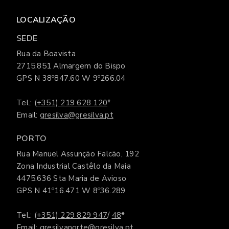
LOCALIZAÇÃO
SEDE
Rua da Boavista
2715.851 Almargem do Bispo
GPS N 38º847.60 W 9º266.04
Tel.:
(+351) 219 628 120
*
Email:
gresilva@gresilva.pt
PORTO
Rua Manuel Assunção Falcão, 192
Zona Industrial Castêlo da Maia
4475.636 Sta Maria de Avioso
GPS N 41º16.471 W 8º36.289
Tel.:
(+351) 229 829 947
/
48
*
Email:
gresilvanorte@gresilva.pt