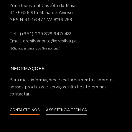
Zona Industrial Castêlo da Maia
4475.636 Sta Maria de Avioso
GPS N 41º16.471 W 8º36.289
Tel.:
(+351) 229 829 947
/
48
*
Email:
gresilvanorte@gresilva.pt
*(Chamadas para rede fixa nacional)
INFORMAÇÕES
Para mais informações e esclarecimentos sobre os
nossos produtos e serviços, não hesite em nos
contactar.
CONTACTE-NOS
ASSISTÊNCIA TÉCNICA