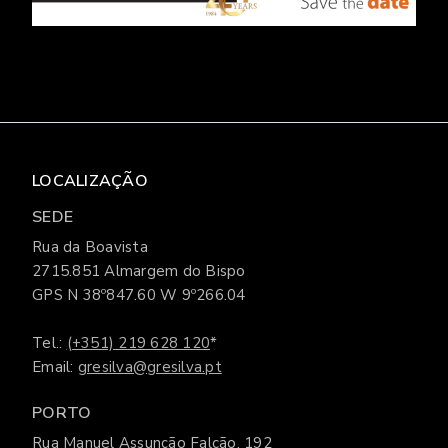
LOCALIZAÇÃO
SEDE
Rua da Boavista
2715.851 Almargem do Bispo
GPS N 38º847.60 W 9º266.04
Tel.:
(+351) 219 628 120
*
Email:
gresilva@gresilva.pt
PORTO
Rua Manuel Assunção Falcão, 192