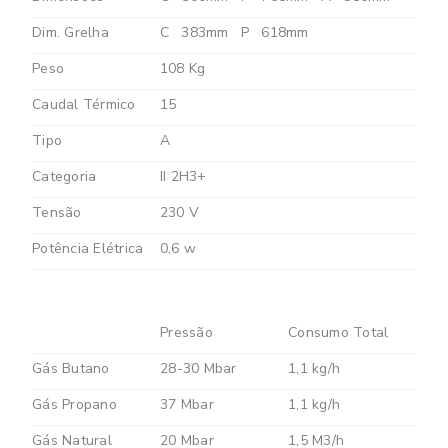
Dim. Grelha
C
383mm
P
618mm
Peso
108 Kg
Caudal Térmico
15
Tipo
A
Categoria
II 2H3+
Tensão
230 V
Potência Elétrica
0,6 w
Pressão
Consumo Total
Gás Butano
28-30 Mbar
1,1 kg/h
Gás Propano
37 Mbar
1,1 kg/h
Gás Natural
20 Mbar
1,5 M3/h