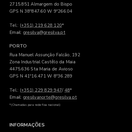
2715.851 Almargem do Bispo
GPS N 38º847.60 W 9º266.04
Tel.:
(+351) 219 628 120
*
Email:
gresilva@gresilva.pt
PORTO
Rua Manuel Assunção Falcão, 192
Zona Industrial Castêlo da Maia
4475.636 Sta Maria de Avioso
GPS N 41º16.471 W 8º36.289
Tel.:
(+351) 229 829 947
/
48
*
Email:
gresilvanorte@gresilva.pt
*(Chamadas para rede fixa nacional)
INFORMAÇÕES