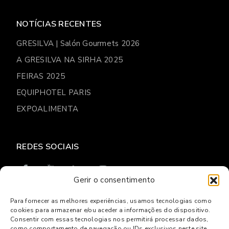
NOTÍCIAS RECENTES
GRESILVA | Salón Gourmets 2026
A GRESILVA NA SIRHA 2025
FEIRAS 2025
EQUIPHOTEL PARIS
EXPOALIMENTA
REDES SOCIAIS
Gerir o consentimento
Para fornecer as melhores experiências, usamos tecnologias como
cookies para armazenar e/ou aceder a informações do dispositivo.
© 2026
Gresilva
Consentir com essas tecnologias nos permitirá processar dados,
como comportamento de navegação ou IDs exclusivos neste site.