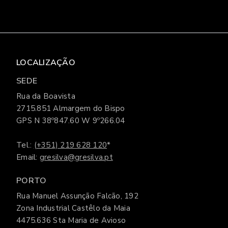
LOCALIZAÇÃO
SEDE
Rua da Boavista
2715.851 Almargem do Bispo
GPS N 38º847.60 W 9º266.04
Tel.:
(+351) 219 628 120
*
Email:
gresilva@gresilva.pt
PORTO
Rua Manuel Assunção Falcão, 192
Zona Industrial Castêlo da Maia
4475.636 Sta Maria de Avioso