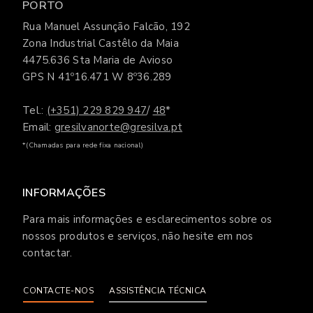
PORTO
Rua Manuel Assunção Falcão, 192
Zona Industrial Castêlo da Maia
4475.636 Sta Maria de Avioso
GPS N 41º16.471 W 8º36.289
Tel.:
(+351) 229 829 947
/
48
*
Email:
gresilvanorte@gresilva.pt
*(Chamadas para rede fixa nacional)
INFORMAÇÕES
Para mais informações e esclarecimentos sobre os
nossos produtos e serviços, não hesite em nos
contactar.
CONTACTE-NOS
ASSISTÊNCIA TÉCNICA