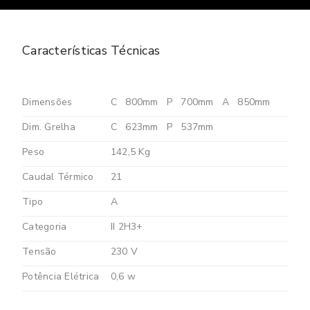
Características Técnicas
Dimensões
C
800mm
P
700mm
A
850mm
Dim. Grelha
C
623mm
P
537mm
Peso
142,5 Kg
Caudal Térmico
21
Tipo
A
Categoria
II 2H3+
Tensão
230 V
Potência Elétrica
0,6 w