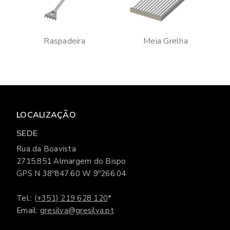
Raspadeira
Meia Grelha
LOCALIZAÇÃO
SEDE
Rua da Boavista
2715.851 Almargem do Bispo
GPS N 38º847.60 W 9º266.04
Tel.:
(+351) 219 628 120
*
Email:
gresilva@gresilva.pt