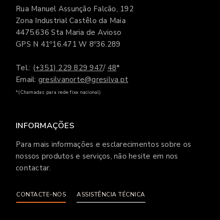
Rua Manuel Assunção Falcão, 192
Zona Industrial Castêlo da Maia
4475.636 Sta Maria de Avioso
GPS N 41º16.471 W 8º36.289
Tel.:
(+351) 229 829 947
/
48
*
Email:
gresilvanorte@gresilva.pt
*(Chamadas para rede fixa nacional)
INFORMAÇÕES
Para mais informações e esclarecimentos sobre os
nossos produtos e serviços, não hesite em nos
contactar.
CONTACTE-NOS
ASSISTÊNCIA TÉCNICA