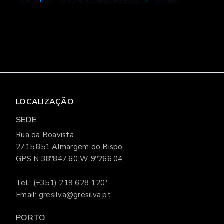
LOCALIZAÇÃO
SEDE
Rua da Boavista
2715.851 Almargem do Bispo
GPS N 38º847.60 W 9º266.04
Tel.:
(+351) 219 628 120
*
Email:
gresilva@gresilva.pt
PORTO