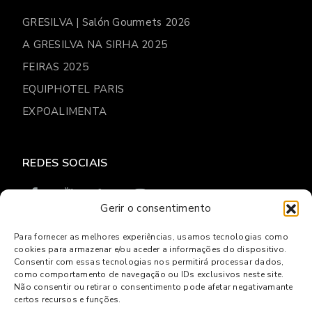
GRESILVA | Salón Gourmets 2026
A GRESILVA NA SIRHA 2025
FEIRAS 2025
EQUIPHOTEL PARIS
EXPOALIMENTA
REDES SOCIAIS
Gerir o consentimento
Para fornecer as melhores experiências, usamos tecnologias como
cookies para armazenar e/ou aceder a informações do dispositivo.
© 2026
Gresilva
Consentir com essas tecnologias nos permitirá processar dados,
como comportamento de navegação ou IDs exclusivos neste site.
Política de privacidade
Livro de reclamações Online
Não consentir ou retirar o consentimento pode afetar negativamante
Centro de Arbitragem e Conflitos de Lisboa
certos recursos e funções.
Powered by
Websystems