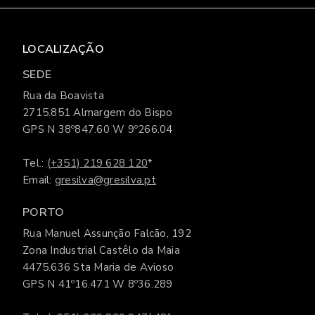
LOCALIZAÇÃO
SEDE
Rua da Boavista
2715.851 Almargem do Bispo
GPS N 38º847.60 W 9º266.04
Tel.:
(+351) 219 628 120
*
Email:
gresilva@gresilva.pt
PORTO
Rua Manuel Assunção Falcão, 192
Zona Industrial Castêlo da Maia
4475.636 Sta Maria de Avioso
GPS N 41º16.471 W 8º36.289