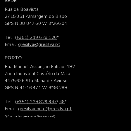
SEDE
Rua da Boavista
2715.851 Almargem do Bispo
GPS N 38º847.60 W 9º266.04
Tel.:
(+351) 219 628 120
*
Email:
gresilva@gresilva.pt
PORTO
Rua Manuel Assunção Falcão, 192
Zona Industrial Castêlo da Maia
4475.636 Sta Maria de Avioso
GPS N 41º16.471 W 8º36.289
Tel.:
(+351) 229 829 947
/
48
*
Email:
gresilvanorte@gresilva.pt
*(Chamadas para rede fixa nacional)