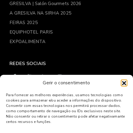
GRESILVA | Salón Gourmets 2026
A GRESILVA NA SIRHA 2025
FEIRAS 2025
EQUIPHOTEL PARIS
EXPOALIMENTA
REDES SOCIAIS
Gerir o consentimento
Para fornecer as melhores experiências, usamos tecnologias como
cookies para armazenar e/ou aceder a informações do dispositivo.
© 2026
Gresilva
Consentir com essas tecnologias nos permitirá processar dados,
como comportamento de navegação ou IDs exclusivos neste site.
Política de privacidade
Livro de reclamações Online
Não consentir ou retirar o consentimento pode afetar negativamante
Centro de Arbitragem e Conflitos de Lisboa
certos recursos e funções.
Powered by
Websystems