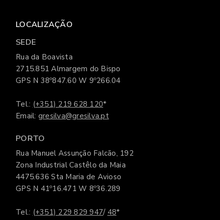
LOCALIZAÇÃO
SEDE
Rua da Boavista
2715.851 Almargem do Bispo
GPS N 38º847.60 W 9º266.04
Tel.:
(+351) 219 628 120
*
Email:
gresilva@gresilva.pt
PORTO
Rua Manuel Assunção Falcão, 192
Zona Industrial Castêlo da Maia
4475.636 Sta Maria de Avioso
GPS N 41º16.471 W 8º36.289
Tel.:
(+351) 229 829 947
/
48
*