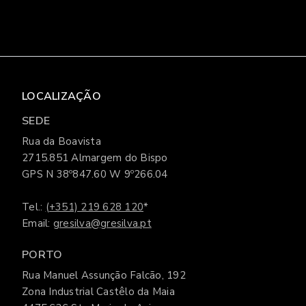
LOCALIZAÇÃO
SEDE
Rua da Boavista
2715.851 Almargem do Bispo
GPS N 38º847.60 W 9º266.04
Tel.:
(+351) 219 628 120
*
Email:
gresilva@gresilva.pt
PORTO
Rua Manuel Assunção Falcão, 192
Zona Industrial Castêlo da Maia