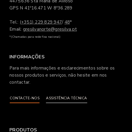
4475.636 Sta Maria de Avioso
GPS N 41º16.471 W 8º36.289
Tel.:
(+351) 229 829 947
/
48
*
Email:
gresilvanorte@gresilva.pt
*(Chamadas para rede fixa nacional)
INFORMAÇÕES
Para mais informações e esclarecimentos sobre os
nossos produtos e serviços, não hesite em nos
contactar.
CONTACTE-NOS
ASSISTÊNCIA TÉCNICA
PRODUTOS