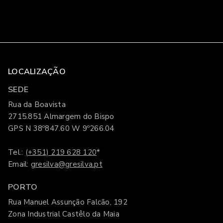
LOCALIZAÇÃO
SEDE
Rua da Boavista
2715.851 Almargem do Bispo
GPS N 38º847.60 W 9º266.04
Tel.:
(+351) 219 628 120
*
Email:
gresilva@gresilva.pt
PORTO
Rua Manuel Assunção Falcão, 192
Zona Industrial Castêlo da Maia