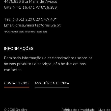
4475.636 Sta Maria de Avioso
GPS N 41º16.471 W 8º36.289
Tel.:
(+351) 229 829 947
/
48
*
Email:
gresilvanorte@gresilva.pt
*(Chamadas para rede fixa nacional)
INFORMAÇÕES
Para mais informações e esclarecimentos sobre os
nossos produtos e serviços, não hesite em nos
contactar.
CONTACTE-NOS
ASSISTÊNCIA TÉCNICA
© 2026
Gresilva
Política de privacidade
Livro de