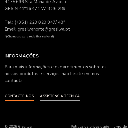
4475.636 Sta Maria de Avioso
GPS N 41º16.471 W 8º36.289
Tel.:
(+351) 229 829 947
/
48
*
Email:
gresilvanorte@gresilva.pt
*(Chamadas para rede fixa nacional)
INFORMAÇÕES
Para mais informações e esclarecimentos sobre os
nossos produtos e serviços, não hesite em nos
contactar.
CONTACTE-NOS
ASSISTÊNCIA TÉCNICA
© 2026
Gresilva
Política de privacidade
Livro de