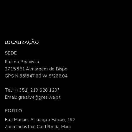
LOCALIZAÇÃO
SEDE
Rua da Boavista
2715.851 Almargem do Bispo
GPS N 38º847.60 W 9º266.04
Tel.:
(+351) 219 628 120
*
Email:
gresilva@gresilva.pt
PORTO
Rua Manuel Assunção Falcão, 192
Zona Industrial Castêlo da Maia