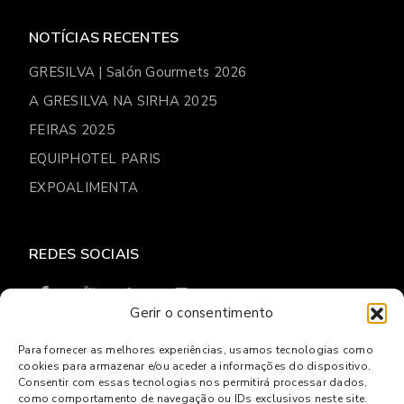
NOTÍCIAS RECENTES
GRESILVA | Salón Gourmets 2026
A GRESILVA NA SIRHA 2025
FEIRAS 2025
EQUIPHOTEL PARIS
EXPOALIMENTA
REDES SOCIAIS
Gerir o consentimento
Para fornecer as melhores experiências, usamos tecnologias como
cookies para armazenar e/ou aceder a informações do dispositivo.
© 2026
Gresilva
Consentir com essas tecnologias nos permitirá processar dados,
como comportamento de navegação ou IDs exclusivos neste site.
Política de privacidade
Livro de reclamações Online