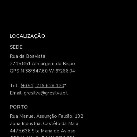
LOCALIZAÇÃO
SEDE
Rua da Boavista
2715.851 Almargem do Bispo
GPS N 38º847.60 W 9º266.04
Tel.:
(+351) 219 628 120
*
Email:
gresilva@gresilva.pt
PORTO
Rua Manuel Assunção Falcão, 192
Zona Industrial Castêlo da Maia
4475.636 Sta Maria de Avioso