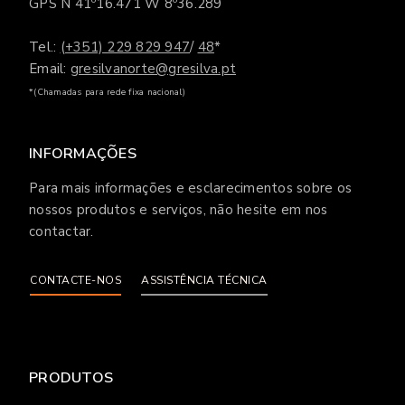
GPS N 41º16.471 W 8º36.289
Tel.:
(+351) 229 829 947
/
48
*
Email:
gresilvanorte@gresilva.pt
*(Chamadas para rede fixa nacional)
INFORMAÇÕES
Para mais informações e esclarecimentos sobre os
nossos produtos e serviços, não hesite em nos
contactar.
CONTACTE-NOS
ASSISTÊNCIA TÉCNICA
PRODUTOS