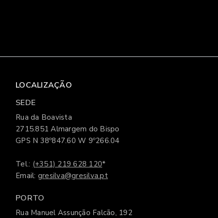
LOCALIZAÇÃO
SEDE
Rua da Boavista
2715.851 Almargem do Bispo
GPS N 38º847.60 W 9º266.04
Tel.:
(+351) 219 628 120
*
Email:
gresilva@gresilva.pt
PORTO
Rua Manuel Assunção Falcão, 192