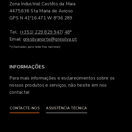
Zona Industrial Castêlo da Maia
4475.636 Sta Maria de Avioso
GPS N 41º16.471 W 8º36.289
Tel.:
(+351) 229 829 947
/
48
*
Email:
gresilvanorte@gresilva.pt
*(Chamadas para rede fixa nacional)
INFORMAÇÕES
Para mais informações e esclarecimentos sobre os
nossos produtos e serviços, não hesite em nos
contactar.
CONTACTE-NOS
ASSISTÊNCIA TÉCNICA