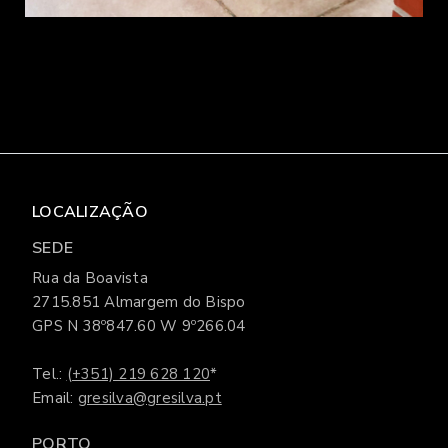
LOCALIZAÇÃO
SEDE
Rua da Boavista
2715.851 Almargem do Bispo
GPS N 38º847.60 W 9º266.04
Tel.:
(+351) 219 628 120
*
Email:
gresilva@gresilva.pt
PORTO