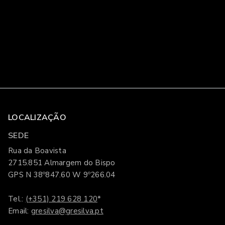
LOCALIZAÇÃO
SEDE
Rua da Boavista
2715.851 Almargem do Bispo
GPS N 38º847.60 W 9º266.04
Tel.:
(+351) 219 628 120
*
Email:
gresilva@gresilva.pt