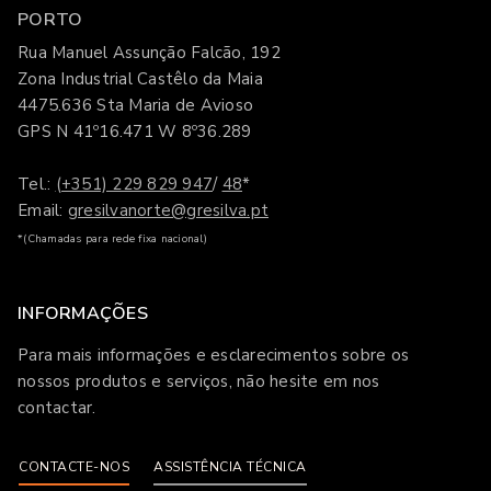
PORTO
Rua Manuel Assunção Falcão, 192
Zona Industrial Castêlo da Maia
4475.636 Sta Maria de Avioso
GPS N 41º16.471 W 8º36.289
Tel.:
(+351) 229 829 947
/
48
*
Email:
gresilvanorte@gresilva.pt
*(Chamadas para rede fixa nacional)
INFORMAÇÕES
Para mais informações e esclarecimentos sobre os
nossos produtos e serviços, não hesite em nos
contactar.
CONTACTE-NOS
ASSISTÊNCIA TÉCNICA