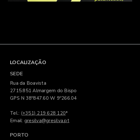
LOCALIZAÇÃO
SEDE
Rua da Boavista
2715.851 Almargem do Bispo
GPS N 38º847.60 W 9º266.04
Tel.:
(+351) 219 628 120
*
Email:
gresilva@gresilva.pt
PORTO