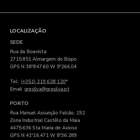
LOCALIZAÇÃO
SEDE
Rua da Boavista
2715.851 Almargem do Bispo
GPS N 38º847.60 W 9º266.04
Tel.:
(+351) 219 628 120
*
Email:
gresilva@gresilva.pt
PORTO
Rua Manuel Assunção Falcão, 192
Zona Industrial Castêlo da Maia
4475.636 Sta Maria de Avioso
GPS N 41º16.471 W 8º36.289