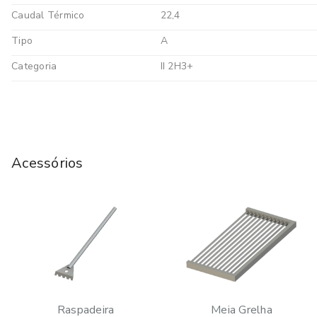
Caudal Térmico
22,4
Tipo
A
Categoria
II 2H3+
Acessórios
Raspadeira
Meia Grelha