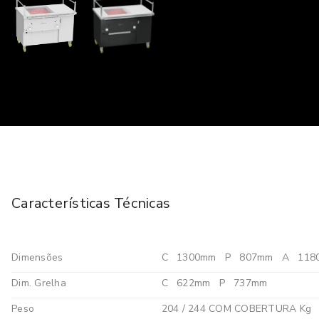
Características Técnicas
Dimensões
C
1300mm
P
807mm
A
118
Dim. Grelha
C
622mm
P
737mm
Peso
204 / 244 COM COBERTURA Kg