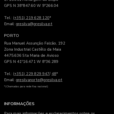
GPS N 38º847.60 W 9º266.04
Tel.:
(+351) 219 628 120
*
Email:
gresilva@gresilva.pt
PORTO
Rua Manuel Assunção Falcão, 192
Zona Industrial Castêlo da Maia
4475.636 Sta Maria de Avioso
GPS N 41º16.471 W 8º36.289
Tel.:
(+351) 229 829 947
/
48
*
Email:
gresilvanorte@gresilva.pt
*(Chamadas para rede fixa nacional)
INFORMAÇÕES
Para mais informações e esclarecimentos sobre os