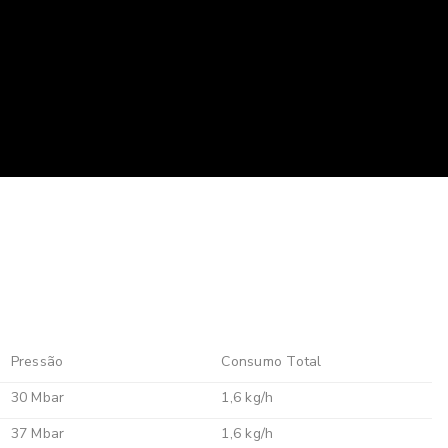
Pressão
Consumo Total
30 Mbar
1,6 kg/h
37 Mbar
1,6 kg/h