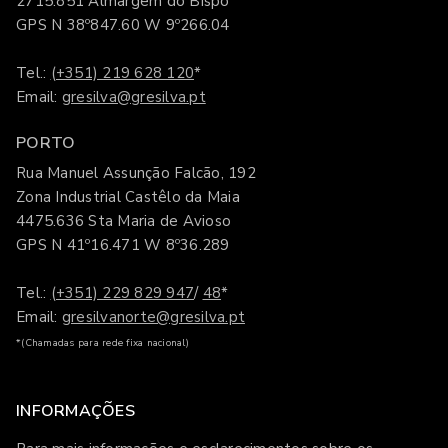
2715.851 Almargem do Bispo
GPS N 38º847.60 W 9º266.04
Tel.:
(+351) 219 628 120
*
Email:
gresilva@gresilva.pt
PORTO
Rua Manuel Assunção Falcão, 192
Zona Industrial Castêlo da Maia
4475.636 Sta Maria de Avioso
GPS N 41º16.471 W 8º36.289
Tel.:
(+351) 229 829 947
/
48
*
Email:
gresilvanorte@gresilva.pt
*(Chamadas para rede fixa nacional)
INFORMAÇÕES