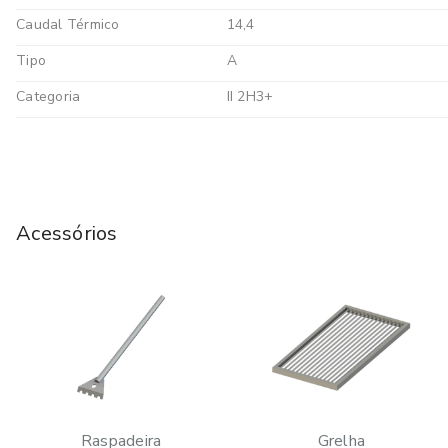
Caudal Térmico
14,4
Tipo
A
Categoria
II 2H3+
Acessórios
Raspadeira
Grelha