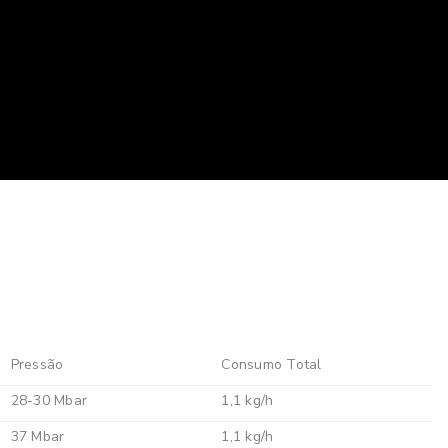
Pressão
Consumo Total
28-30 Mbar
1,1 kg/h
37 Mbar
1,1 kg/h