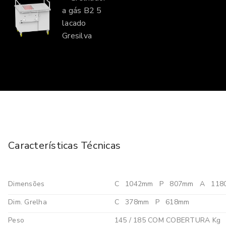
Características Técnicas
Dimensões
C
1042mm
P
807mm
A
118
Dim. Grelha
C
378mm
P
618mm
Peso
145 / 185 COM COBERTURA Kg