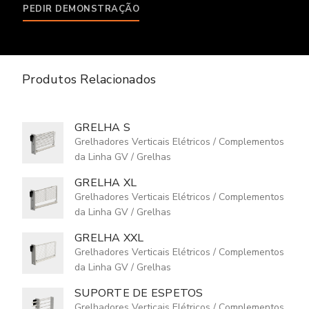
PEDIR DEMONSTRAÇÃO
Produtos Relacionados
GRELHA S
Grelhadores Verticais Elétricos
/
Complementos
da Linha GV
/
Grelhas
GRELHA XL
Grelhadores Verticais Elétricos
/
Complementos
da Linha GV
/
Grelhas
GRELHA XXL
Grelhadores Verticais Elétricos
/
Complementos
da Linha GV
/
Grelhas
SUPORTE DE ESPETOS
Grelhadores Verticais Elétricos
/
Complementos