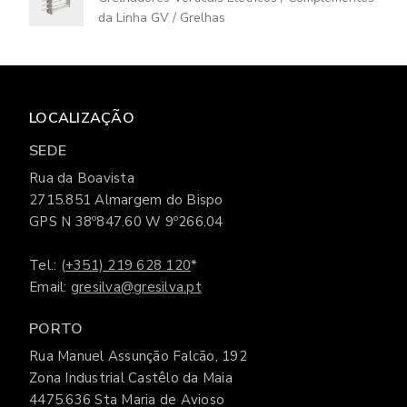
da Linha GV
/
Grelhas
LOCALIZAÇÃO
SEDE
Rua da Boavista
2715.851 Almargem do Bispo
GPS N 38º847.60 W 9º266.04
Tel.:
(+351) 219 628 120
*
Email:
gresilva@gresilva.pt
PORTO
Rua Manuel Assunção Falcão, 192
Zona Industrial Castêlo da Maia
4475.636 Sta Maria de Avioso