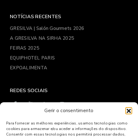
NOTÍCIAS RECENTES
GRESILVA | Salón Gourmets 2026
A GRESILVA NA SIRHA 2025
FEIRAS 2025
EQUIPHOTEL PARIS
EXPOALIMENTA
REDES SOCIAIS
Gerir o consentimento
Para fornecer as melhores experiências, usamos tecnologias como
cookies para armazenar e/ou aceder a informações do dispositivo.
© 2026
Gresilva
Consentir com essas tecnologias nos permitirá processar dados,