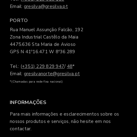
Email:
gresilva@gresilva.pt
PORTO
Rua Manuel Assunção Falcão, 192
Zona Industrial Castêlo da Maia
4475.636 Sta Maria de Avioso
GPS N 41º16.471 W 8º36.289
Tel.:
(+351) 229 829 947
/
48
*
Email:
gresilvanorte@gresilva.pt
*(Chamadas para rede fixa nacional)
INFORMAÇÕES
Para mais informações e esclarecimentos sobre os
nossos produtos e serviços, não hesite em nos
contactar.