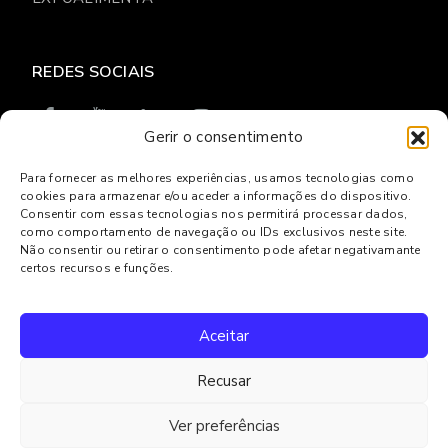
REDES SOCIAIS
Gerir o consentimento
Para fornecer as melhores experiências, usamos tecnologias como
cookies para armazenar e/ou aceder a informações do dispositivo.
© 2026
Gresilva
Consentir com essas tecnologias nos permitirá processar dados,
como comportamento de navegação ou IDs exclusivos neste site.
Política de privacidade
Livro de reclamações Online
Não consentir ou retirar o consentimento pode afetar negativamante
Centro de Arbitragem e Conflitos de Lisboa
certos recursos e funções.
Powered by
Websystems
Aceitar
Recusar
Ver preferências