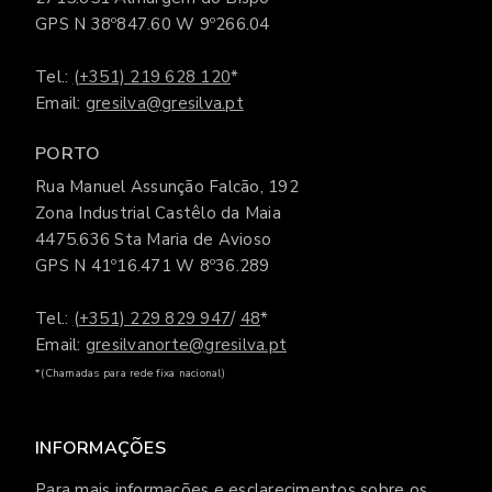
GPS N 38º847.60 W 9º266.04
Tel.:
(+351) 219 628 120
*
Email:
gresilva@gresilva.pt
PORTO
Rua Manuel Assunção Falcão, 192
Zona Industrial Castêlo da Maia
4475.636 Sta Maria de Avioso
GPS N 41º16.471 W 8º36.289
Tel.:
(+351) 229 829 947
/
48
*
Email:
gresilvanorte@gresilva.pt
*(Chamadas para rede fixa nacional)
INFORMAÇÕES
Para mais informações e esclarecimentos sobre os