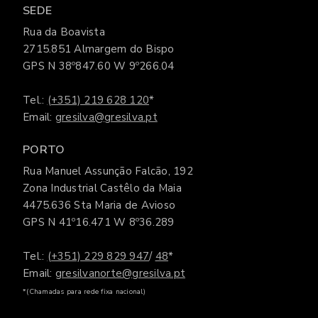
SEDE
Rua da Boavista
2715.851 Almargem do Bispo
GPS N 38º847.60 W 9º266.04
Tel.:
(+351) 219 628 120
*
Email:
gresilva@gresilva.pt
PORTO
Rua Manuel Assunção Falcão, 192
Zona Industrial Castêlo da Maia
4475.636 Sta Maria de Avioso
GPS N 41º16.471 W 8º36.289
Tel.:
(+351) 229 829 947
/
48
*
Email:
gresilvanorte@gresilva.pt
*(Chamadas para rede fixa nacional)