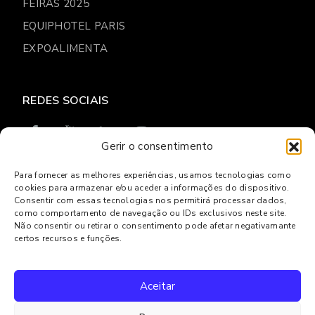
FEIRAS 2025
EQUIPHOTEL PARIS
EXPOALIMENTA
REDES SOCIAIS
Gerir o consentimento
Para fornecer as melhores experiências, usamos tecnologias como
cookies para armazenar e/ou aceder a informações do dispositivo.
© 2026
Gresilva
Consentir com essas tecnologias nos permitirá processar dados,
como comportamento de navegação ou IDs exclusivos neste site.
Política de privacidade
Livro de reclamações Online
Não consentir ou retirar o consentimento pode afetar negativamante
Centro de Arbitragem e Conflitos de Lisboa
certos recursos e funções.
Powered by
Websystems
Aceitar