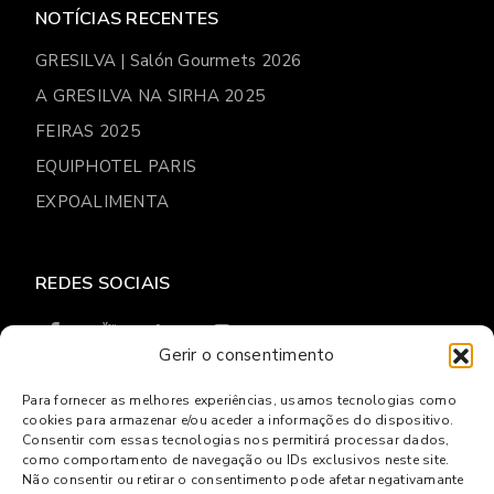
NOTÍCIAS RECENTES
GRESILVA | Salón Gourmets 2026
A GRESILVA NA SIRHA 2025
FEIRAS 2025
EQUIPHOTEL PARIS
EXPOALIMENTA
REDES SOCIAIS
Gerir o consentimento
Para fornecer as melhores experiências, usamos tecnologias como
cookies para armazenar e/ou aceder a informações do dispositivo.
© 2026
Gresilva
Consentir com essas tecnologias nos permitirá processar dados,
como comportamento de navegação ou IDs exclusivos neste site.
Política de privacidade
Livro de reclamações Online
Não consentir ou retirar o consentimento pode afetar negativamante
Centro de Arbitragem e Conflitos de Lisboa