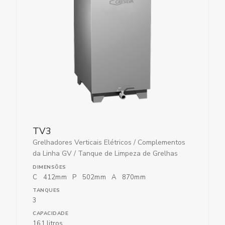
TV3
Grelhadores Verticais Elétricos
/
Complementos
da Linha GV
/
Tanque de Limpeza de Grelhas
DIMENSÕES
C
412
mm
P
502
mm
A
870
mm
TANQUES
3
CAPACIDADE
161 litros