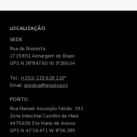
LOCALIZAÇÃO
SEDE
Rua da Boavista
2715.851 Almargem do Bispo
GPS N 38º847.60 W 9º266.04
Tel.:
(+351) 219 628 120
*
Email:
gresilva@gresilva.pt
PORTO
Rua Manuel Assunção Falcão, 192
Zona Industrial Castêlo da Maia
4475.636 Sta Maria de Avioso
GPS N 41º16.471 W 8º36.289