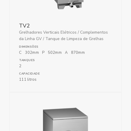
TV2
Grelhadores Verticais Elétricos
/
Complementos
da Linha GV
/
Tanque de Limpeza de Grelhas
DIMENSÕES
C
302
mm
P
502
mm
A
870
mm
TANQUES
2
CAPACIDADE
111 litros