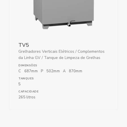
TV5
Grelhadores Verticais Elétricos
/
Complementos
da Linha GV
/
Tanque de Limpeza de Grelhas
DIMENSÕES
C
687
mm
P
502
mm
A
870
mm
TANQUES
5
CAPACIDADE
265 litros