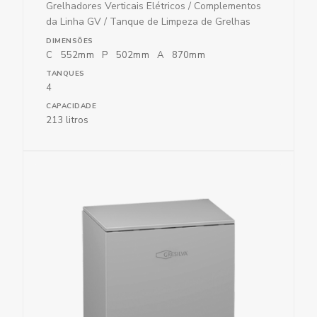
Grelhadores Verticais Elétricos
/
Complementos
da Linha GV
/
Tanque de Limpeza de Grelhas
DIMENSÕES
C
552
mm
P
502
mm
A
870
mm
TANQUES
4
CAPACIDADE
213 litros