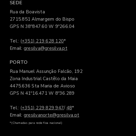
SEDE
Rua da Boavista
2715.851 Almargem do Bispo
GPS N 38º847.60 W 9º266.04
Tel.:
(+351) 219 628 120
*
Email:
gresilva@gresilva.pt
PORTO
Rua Manuel Assunção Falcão, 192
Zona Industrial Castêlo da Maia
4475.636 Sta Maria de Avioso
GPS N 41º16.471 W 8º36.289
Tel.:
(+351) 229 829 947
/
48
*
Email:
gresilvanorte@gresilva.pt
*(Chamadas para rede fixa nacional)