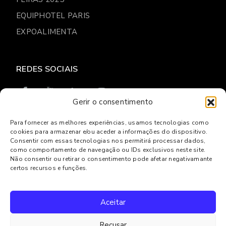
EQUIPHOTEL PARIS
EXPOALIMENTA
REDES SOCIAIS
Gerir o consentimento
Para fornecer as melhores experiências, usamos tecnologias como
cookies para armazenar e/ou aceder a informações do dispositivo.
© 2026
Gresilva
Consentir com essas tecnologias nos permitirá processar dados,
como comportamento de navegação ou IDs exclusivos neste site.
Política de privacidade
Livro de reclamações Online
Não consentir ou retirar o consentimento pode afetar negativamante
Centro de Arbitragem e Conflitos de Lisboa
certos recursos e funções.
Powered by
Websystems
Aceitar
Recusar